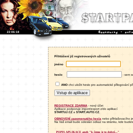
22:06:18
Přihlášení již registrovaných uživatelů
jméno
heslo
- sem 
ANO
chci uložit heslo pro automatické přilogování při
REGISTRACE ZDARMA
- nový účet
Aplikace podporuje import/export z/do aplikací
STARTUJ.CZ
a
START.AUTO.CZ
.
OBNOVENÍ zapomenutého hesla
nebo přihlašovacího j
Na Vaš email bude odeslán odkaz na stránku, kde budet
POPIS APLIKACE aneb "k čemu je to dobré..."